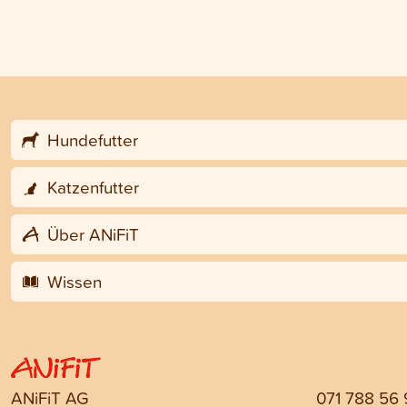
Hundefutter
Katzenfutter
Über ANiFiT
Wissen
ANiFiT AG
071 788 56