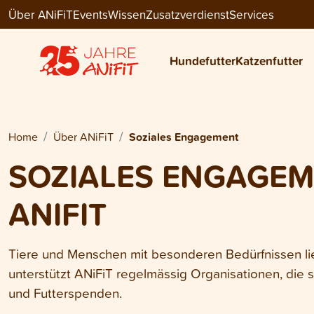
Über ANiFiT
Events
Wissen
Zusatzverdienst
Services
Hundefutter
Katzenfutter
Home
Über ANiFiT
Soziales Engagement
SOZIALES ENGAGE
ANIFIT
Tiere und Menschen mit besonderen Bedürfnissen l
unterstützt ANiFiT regelmässig Organisationen, die s
und Futterspenden.