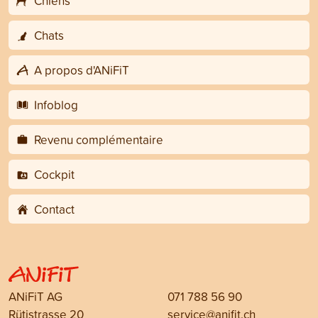
Chiens
Chats
A propos d'ANiFiT
Infoblog
Revenu complémentaire
Cockpit
Contact
ANiFiT AG
071 788 56 90
Rütistrasse 20
service@anifit.ch