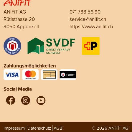
ANiFiT AG
071 788 56 90
Rütistrasse 20
service@anifit.ch
9050 Appenzell
https://www.anifit.ch
Zahlungsmöglichkeiten
Social Media
Impressum
Datenschutz
AGB
© 2026 ANiFiT AG